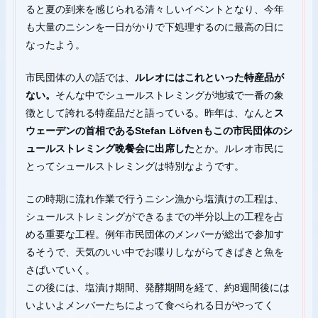
ると夏の到来を感じられる清々しいイベントとなり、今年
も大量のニシンを一日がかりで下処理するのに最高の日に
なったよう。
市民団体の人の話では、
ルレオにはこれといった特産品が
ない。
そんな中でシュールストレミングが地域で一番の象
徴として誇れる特産品だと語っている。昨年は、なんと
ス
ウェーデンの首相であるStefan Löfvenもこの市民団体のシ
ュールストレミング晩餐会に出席した
とか。ルレオ市民に
とってシュールストレミングは特別なようです。
この時期に流れ作業で行うニシン漁から塩漬けの工程は、
シュールストレミングができるまでの半分以上の工程を占
める重要な工程。例年市民団体のメンバーが総出で参加す
るそうで、天気のいい中でお喋りしながらてきぱきと魚を
さばいていく。
この後には、塩漬け期間、発酵期間を経て、約8週間後には
いよいよメンバーたちによって食べられる日がやってく