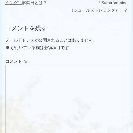
ミング）
解禁日とは？
「Surströmming
稿
（シュールストレミング）」？
ナ
ビ
コメントを残す
ゲ
メールアドレスが公開されることはありません。
ー
※
が付いている欄は必須項目です
シ
コメント
※
ョ
ン