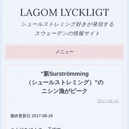
LAGOM LYCKLIGT
シュールストレミング好きが発信する
スウェーデンの情報サイト
メニュー
コ
ン
”新Surströmming
テ
（シュールストレミング）”の
ン
ニシン漁がピーク
ツ
-
2017-06-13
へ
ス
最終更新日 2017-08-26
キ
ッ