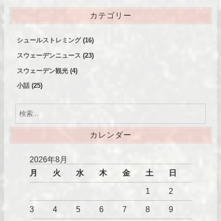
カテゴリー
シュールストレミング
(16)
スウェーデンニュース
(23)
スウェーデン観光
(4)
小話
(25)
検
索:
カレンダー
2026年8月
月
火
水
木
金
土
日
1
2
3
4
5
6
7
8
9