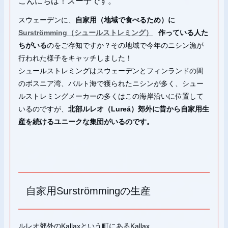
こんにちは！スー子です。
プ
スウェーデンに、
自家用（地域で食べるため）に
Surströmming（シュールストレミング）
作っている人た
ちがいる
のをご存知ですか？その地域で今年のニシン漁が
行われた様子をキャッチしました！
シュールストレミングはスウェーデンとフィンランドの間
のボスニア湾、バルト海で獲られたニシンが多く、シュー
ルストレミングメーカーの多くはこの海岸沿いに位置して
いるのですが、
北部ルレオ（Lureå）郊外に昔から自家用生
産を続けるユニークな集団がいるのです。
自家用Surströmmingの生産
ルレオ郊外のKallaxという町にあるKallax