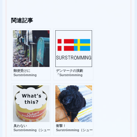
関連記事
郵便受けに
デンマークの演劇
Surströmming
「Surströmming
（シュールストレミン
（シュールストレミン
グ）！？
グ）」？
臭わない
衝撃！
Surströmming（シュー
Surströmming（シュー
ルストレミング）は
ルストレミング）を欲