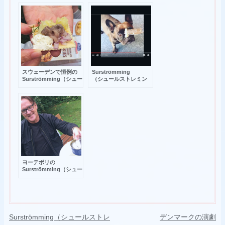
いかが？
しがった
ワンちゃんが・・・
スウェーデンで恒例の
Surströmming
Surströmming（シュー
（シュールストレミン
ルストレミング）を巡
グ）に
るイベントとは？
リベンジするワンちゃ
ん
ヨーテボリの
Surströmming（シュー
ルストレミング）マス
ター
投
Surströmming（シュールストレ
デンマークの演劇