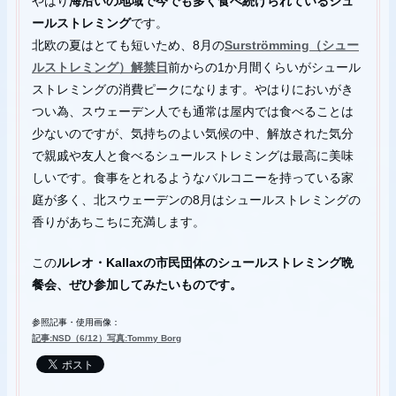
やはり
海沿いの地域で今でも多く食べ続けられているシュ
ールストレミング
です。
北欧の夏はとても短いため、8月の
Surströmming（シュー
ルストレミング）解禁日
前からの1か月間くらいがシュール
ストレミングの消費ピークになります。やはりにおいがき
つい為、スウェーデン人でも通常は屋内では食べることは
少ないのですが、気持ちのよい気候の中、解放された気分
で親戚や友人と食べるシュールストレミングは最高に美味
しいです。食事をとれるようなバルコニーを持っている家
庭が多く、北スウェーデンの8月はシュールストレミングの
香りがあちこちに充満します。
この
ルレオ・Kallaxの市民団体のシュールストレミング晩
餐会、ぜひ参加してみたいものです。
参照記事・使用画像：
記事:NSD（6/12）写真:Tommy Borg