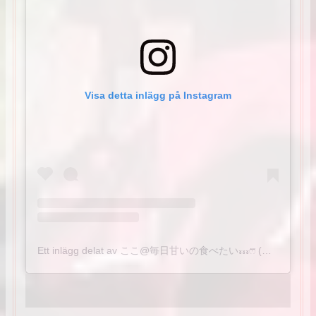
Visa detta inlägg på Instagram
Ett inlägg delat av ここ@毎日甘いの食べたい៵៵៵ෆ⃛ (@coco_cf.sw711)