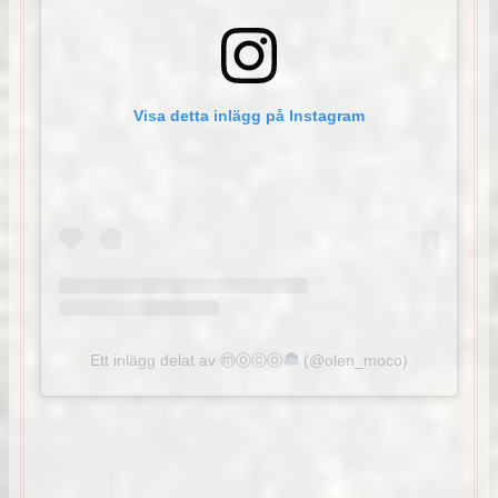
Visa detta inlägg på Instagram
Ett inlägg delat av ⓜⓞⓒⓞ
(@olen_moco)