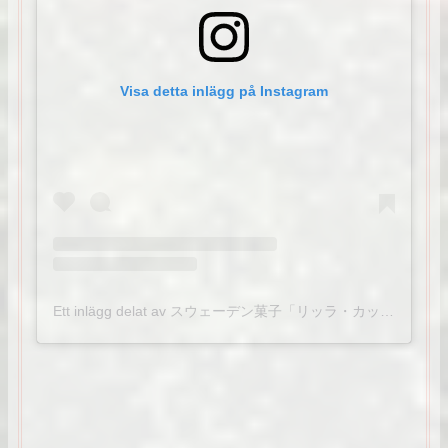
Visa detta inlägg på Instagram
Ett inlägg delat av スウェーデン菓子「リッラ・カッテン」 (@lillakatten_shop)