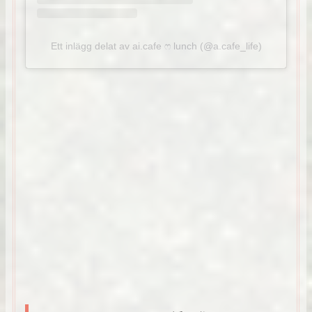
Ett inlägg delat av ai.cafe ෆ lunch (@a.cafe_life)