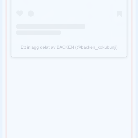
Ett inlägg delat av BACKEN (@backen_kokubunji)