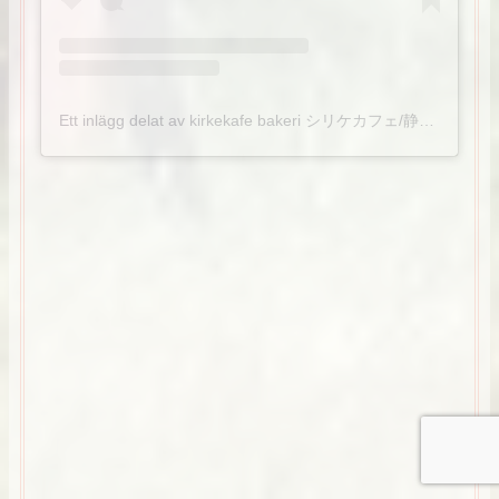
Ett inlägg delat av kirkekafe bakeri シリケカフェ/静岡市/全国発送可/北欧パン専門店 (@kirkekafebakeri)