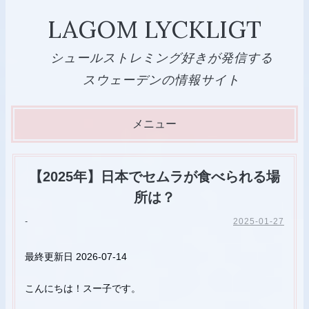
LAGOM LYCKLIGT
シュールストレミング好きが発信する
スウェーデンの情報サイト
メニュー
コ
ン
【2025年】日本でセムラが食べられる場
テ
所は？
ン
-
2025-01-27
ツ
へ
最終更新日 2026-07-14
ス
キ
こんにちは！スー子です。
ッ