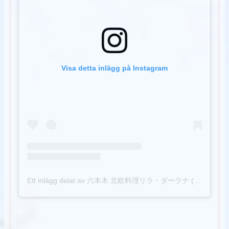
Visa detta inlägg på Instagram
Ett inlägg delat av 六本木 北欧料理リラ・ダーラナ (@restaurant_lilladalarna)