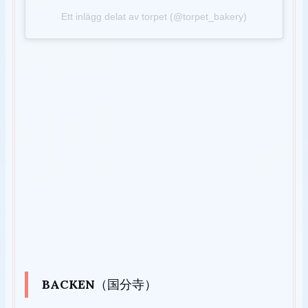
Ett inlägg delat av torpet (@torpet_bakery)
BACKEN
（国分寺）